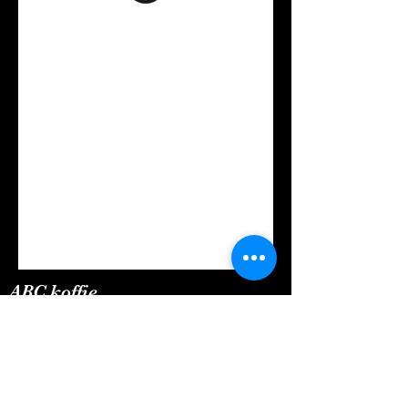
ABC koffie
Adres
Rue de la Fagne 13, 4845 Jalhay, België
087 35 02 46
Contact